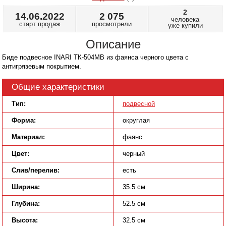
2
14.06.2022
2 075
человека
старт продаж
просмотрели
уже купили
Описание
Биде подвесное INARI ТК-504МВ из фаянса черного цвета с
антигрязевым покрытием.
Общие характеристики
Тип:
подвесной
Форма:
округлая
Материал:
фаянс
Цвет:
черный
Слив/перелив:
есть
Ширина:
35.5 см
Глубина:
52.5 см
Высота:
32.5 см