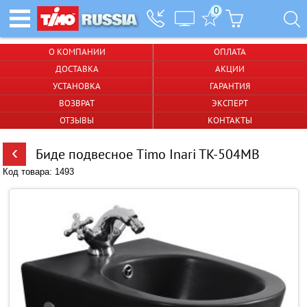
0
О КОМПАНИИ
ОПЛАТА
ДОСТАВКА
АКЦИИ
УСТАНОВКА
ГАРАНТИЯ
ВОЗВРАТ
ЭКСПЕРТ
ОТЗЫВЫ
КОНТАКТЫ
‹
Биде подвесное Timo Inari TK-504MB
Код товара: 1493