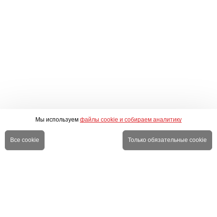
Мы используем
файлы cookie и собираем аналитику
Все cookie
Только обязательные cookie
О компании
Личный кабинет
Оплата
Правовая информация
Доставка
Новинки