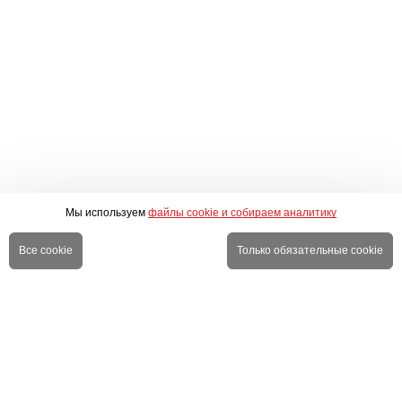
Мы используем
файлы cookie и собираем аналитику
Все cookie
Только обязательные cookie
О компании
Личный кабинет
Оплата
Правовая информация
Доставка
Новинки
Акции
Новости